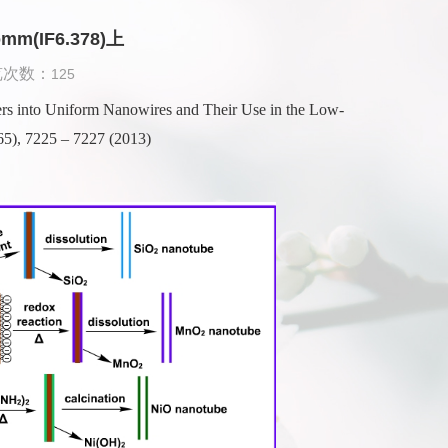
(IF6.378)上
览次数：
125
into Uniform Nanowires and Their Use in the Low-
5), 7225 – 7227 (2013)