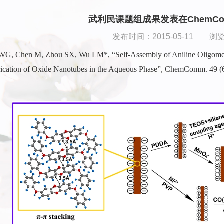
武利民课题组成果发表在ChemComm
发布时间：2015-05-11 浏
 Chen M, Zhou SX, Wu LM*, “Self-Assembly of Aniline Oligomers 
rication of Oxide Nanotubes in the Aqueous Phase”, ChemComm. 49 (6