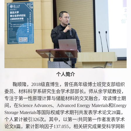
个人简介
鞠顺隆，
2018
级直博生，曾任高年级博士班党支部组织
委员、材料科学系研究生会学术部部长。师从余学斌教授，
专注于第一性原理计算与储能材料的交叉融合，攻读博士期
间，在
Science Advances
、
Advanced Energy Materials
和
Energy
Storage Materials
等国际权威学术期刊共发表学术论文
28
篇，
个人累计被引
326
次。其中，以第一
/
共同第一作者发表学术
论文
8
篇，累计影响因子
137.055
，相关研究成果受科学网新