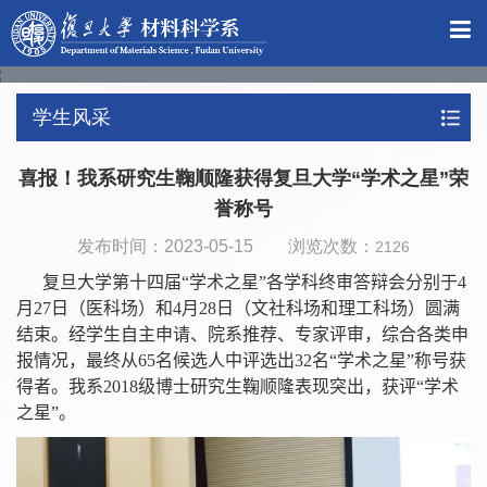
学生风采
喜报！我系研究生鞠顺隆获得复旦大学“学术之星”荣
誉称号
发布时间：2023-05-15 浏览次数：
2126
复旦大学第十四届“学术之星”各学科终审答辩会分别于
4
月
27
日（医科场）和
4
月
28
日（文社科场和理工科场）圆满
结束。经学生自主申请、院系推荐、专家评审，综合各类申
报情况，最终从
65
名候选人中评选出
32
名“学术之星”称号获
得者
。我系
2018
级博士研究生鞠顺隆表现突出，获评“学术
之星”。