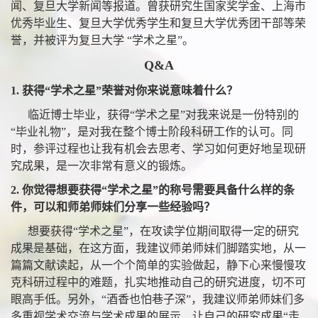
闻、复旦大学新闻等报道。曾获研究生国家奖学金、上海市
优秀毕业生、复旦大学优秀学生和复旦大学优秀团干部等荣
誉，并被评为复旦大学 “学术之星”。
Q&A
1.
获得“学术之星”荣誉对你来说意味着什么？
临近博士毕业，获得“学术之星”对我来说是一份特别的
“毕业礼物”，是对我在整个博士阶段科研工作的认可。同
时，参评过程也让我有机会去思考、学习如何更好地呈现研
究成果，是一次非常有意义的锻炼。
2.
你觉得想要获得“学术之星”的称号需要具备什么样的条
件，可以和师弟师妹们分享一些经验吗？
想要获得“学术之星”，在攻读学位期间取得一定的研究
成果是基础，在这方面，我建议师弟师妹们脚踏实地，从一
篇篇文献读起，从一个个简单的实验做起，静下心来慢慢攻
克科研过程中的难题，扎实地推动自己的研究进度，切不可
眼高手低。另外，“酒香也怕巷子深”，我建议师弟师妹们多
多重视学术交流与学术成果的展示，让自己的研究成果“走