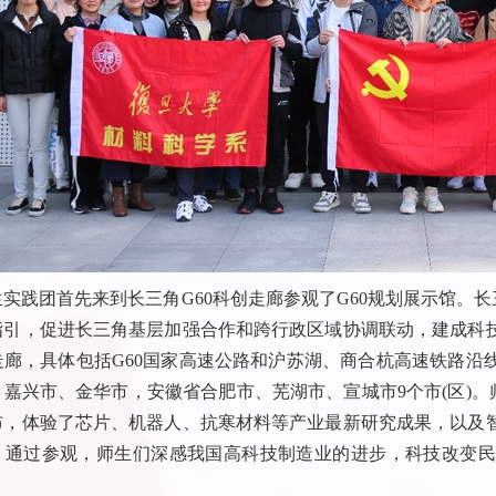
生实践团首先来到长三角
G60
科创走廊参观了
G60
规划展示馆。长
指引，促进长三角基层加强合作和跨行政区域协调联动，建成科
走廊，具体包括
G60
国家高速公路和沪苏湖、商合杭高速铁路沿
、嘉兴市、金华市，安徽省合肥市、芜湖市、宣城市
9
个市
(
区
)
。
布，体验了芯片、机器人、抗寒材料等产业最新研究成果，以及
。通过参观，师生们深感我国高科技制造业的进步，科技改变民