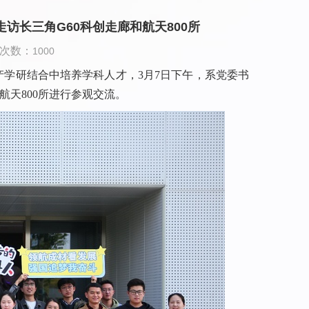
走访长三角G60科创走廊和航天800所
览次数：
1000
产学研结合中培养学科人才，
3
月
7
日下午，系党委书
航天
800
所进行参观交流。