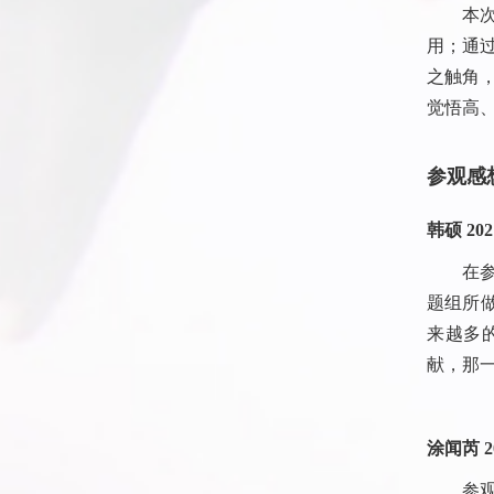
本
用；通
之触角
觉悟高
参观感
韩硕
202
在
题组所
来越多
献，那
涂闻芮
2
参