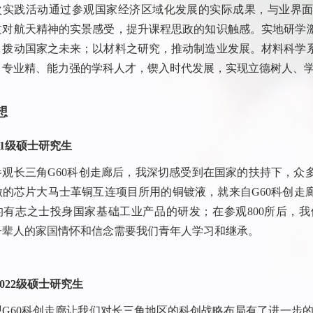
次实践活动通过参观国家经济区域化发展的实际成果，与业界面
过对航天精神的实景感受，提升课程思政的知识触感。实地研学
，拨动国家之未来；以材料之研究，推动制造业发展。材料科学
、专业精、能力强的学科人才，锲入时代发展，实现立德树人、
想
1
级硕士研究生
参观长三角
G60
科创走廊后，我深切感受到在国家的扶持下，众
做的芯片大马士革铜互连项目所用的铜镀液，就来自
G60
科创走
的有志之士投身国家基础工业产品的研发；在参观
800
所后，我
一辈人的家国情怀和信念需要我们青年人学习和继承。
022
级硕士研究生
观
G60
科创走廊让我们对长三角地区的科创战略布局有了进一步的