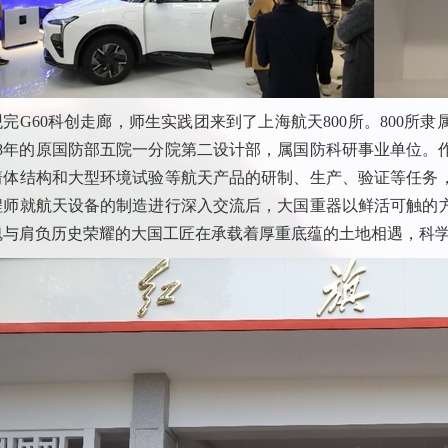
观完
G60
科创走廊，师生实践团来到了上海航天
800
所。
800
所隶
8
年的原国防部五院一分院第二设计部，属国防科研事业单位。
箭体结构和大型环境试验等航天产品的研制、生产、验证等任务
程师就航天设备的制造进行深入交流后，大国重器以鲜活可触的
魂与肩负历史荣耀的大国工匠在承载着厚重底蕴的土地相遇，科