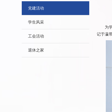
党建活动
学生风采
为
记于瀛
工会活动
退休之家