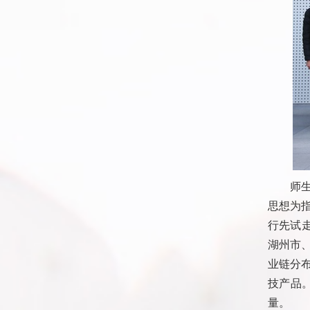
师
思想为
行先试
湖州市
业链分
技产品
量。