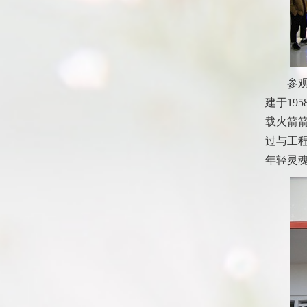
参
建于
195
载火箭
过与工
年轻灵